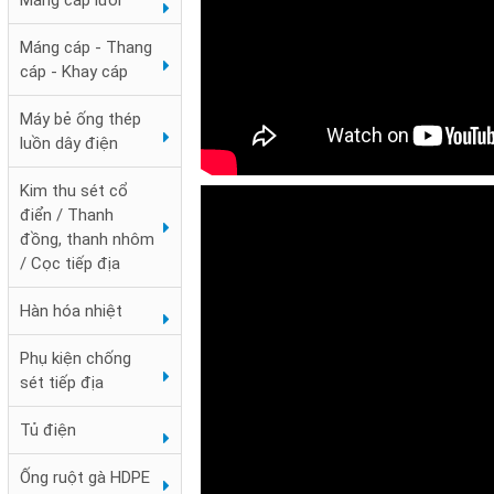
Máng cáp lưới
Đai chặn sắt
Máng cáp - Thang
cáp - Khay cáp
Máy bẻ ống thép
luồn dây điện
Kim thu sét cổ
điển / Thanh
đồng, thanh nhôm
/ Cọc tiếp địa
Hàn hóa nhiệt
Phụ kiện chống
Hộp nối ống ren RSC
sét tiếp địa
3 ngã
Tủ điện
Ống ruột gà HDPE