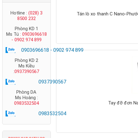
Hotline :
(028) 3
Tán lò xo thanh C Nano-Phư
8500 232
Phòng KD 1
Ms Tú
: 0903696618
- 0902 974 899
0903696618 - 0902 974 899
Phòng KD 2
Thang cáp Nano
Ms Kiều
:
0937390567
Phước Thành
0937390567
Phòng DA
Ms Hoàng :
Tay đỡ đơn Na
0983532504
0983532504