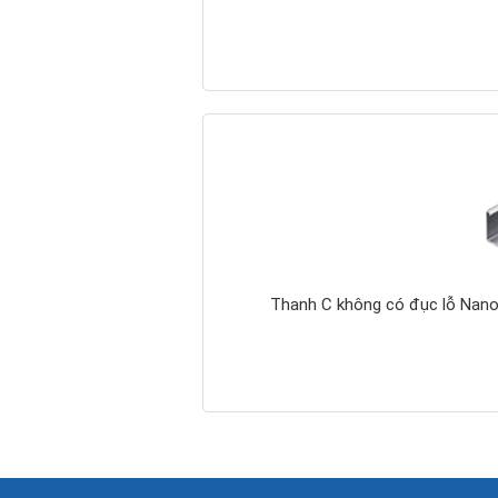
Hộp nối ống ren RSC
3 ngã
Thanh C không có đục lỗ Na