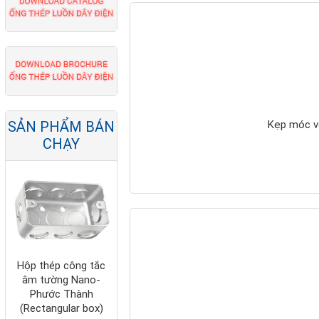
Ống ruột gà lõi thép
bọc nhựa PVC
Nano-Phước Thành
Kẹp móc v
SẢN PHẨM BÁN
CHẠY
Hộp thép công tắc
âm tường Nano-
Phước Thành
(Rectangular box)