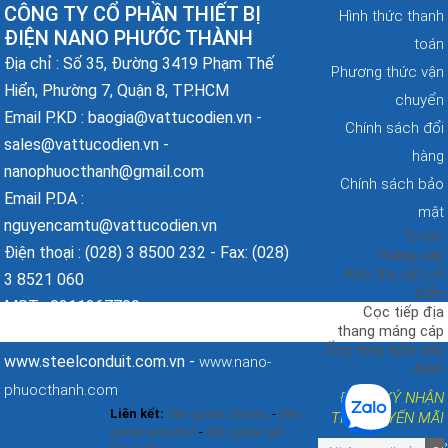
CÔNG TY CỔ PHẦN THIẾT BỊ
Hình thức thanh
ĐIỆN NANO PHƯỚC THÀNH
toán
Địa chỉ : Số 35, Đường 3419 Phạm Thế
Phương thức vận
Hiển, Phường 7, Quận 8, TP.HCM
chuyển
Kim thu sét cổ điển
Email P.KD : baogia@vattucodien.vn -
Nano Phước Thành
Chính sách đổi
sales@vattucodien.vn -
hàng
nanophuocthanh@gmail.com
Chính sách bảo
Email P.DA :
mật
nguyencamtu@vattucodien.vn
Ty ren
Điện thoại : (028) 3 8500 232 - Fax: (028)
Thang cáp
Kim thu sét cổ
3 8521 060
điển
MST : 0311367709
Cọc tiếp địa
thang máng cáp
Website :
-
www.vattucodien.vn
Ống thép luồn dây
www.steelconduit.com.vn -
www.nano-
điện
phuocthanh.com
ĐĂNG KÝ NHẬN
Cọc tiếp địa mạ
Liên kết:
đàn guitar classic
-
đàn
TIN KHUYẾN MÃI
đồng Nano Phước
guitar acoustic
-
đàn guitar gỗ
Thành