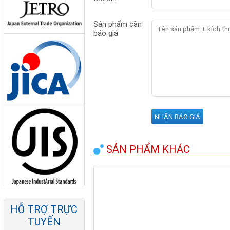
Sản phẩm cần
Cọc tiếp địa mạ
báo giá
đồng Nano Phước
Thành
SẢN PHẨM KHÁC
Ty ren mạ kẽm
Nano-Phước Thành
- Ty ren mạ kẽm giá
HỖ TRỢ TRỰC
rẻ nhất
TUYẾN