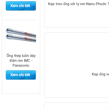
Kẹp treo ống với ty ren Nano-Phướ
Ống thép luồn dây
điện ren IMC -
Panasonic
Kẹp ống v