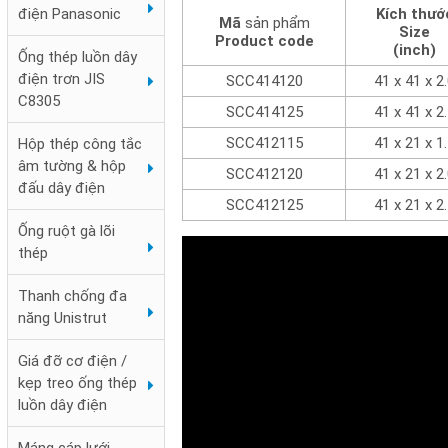
Kích thướ
điện Panasonic
Mã
sản phẩm
Size
Product code
(inch)
Ống thép luồn dây
điện trơn JIS
SCC414120
41 x 41 x 2
C8305
SCC414125
41 x 41 x 2
SCC412115
41 x 21 x 1
Hộp thép công tắc
âm tường & hộp
SCC412120
41 x 21 x 2
đấu dây điện
SCC412125
41 x 21 x 2
Ống ruột gà lõi
thép
Thanh chống đa
năng Unistrut
Giá đỡ cơ điện /
kẹp treo ống thép
luồn dây điện