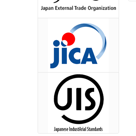
Kim thu sét cổ điển Nano Phước
Thành
Cọc tiếp địa mạ đồng Nano Phước
Thành