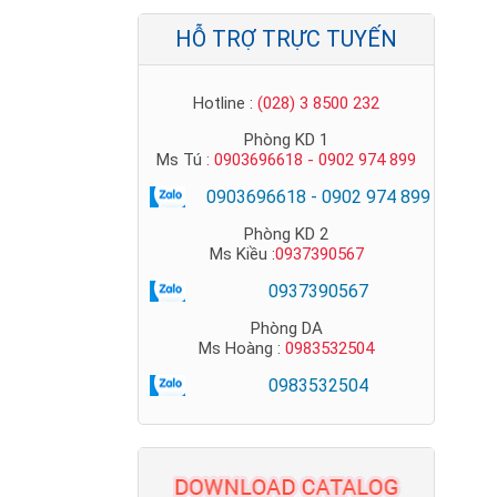
HỖ TRỢ TRỰC TUYẾN
Hotline :
(028) 3 8500 232
Phòng KD 1
Ms Tú
: 0903696618 - 0902 974 899
0903696618 - 0902 974 899
Phòng KD 2
Ms Kiều :
0937390567
Ty ren mạ kẽm Nano-Phước Thành -
0937390567
Ty ren mạ kẽm giá rẻ nhất
Phòng DA
Ms Hoàng :
0983532504
0983532504