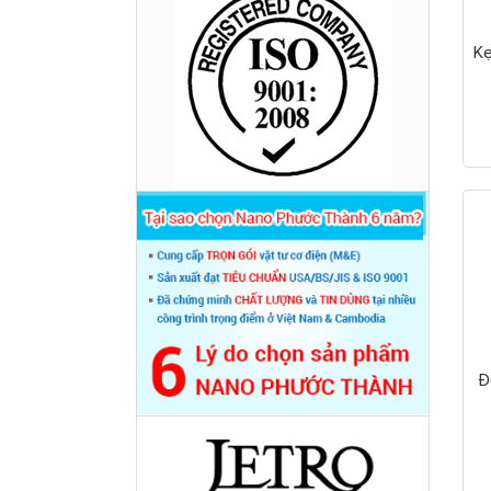
Kẹ
Hộp nối ống ren RSC 3 ngã
Đ