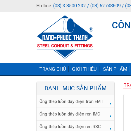
Hotline:
(08) 3 8500 232 / (08) 62748609 / (
CÔN
TRANG CHỦ
GIỚI THIỆU
SẢN PHẨM
TR
DANH MỤC SẢN PHẨM
Ống thép luồn dây điện trơn EMT
Ống thép luồn dây điện ren IMC
Ống thép luồn dây điện ren RSC