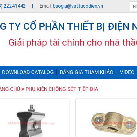
08) 22241442
|
Email:
baogia@vattucodien.vn
G TY CỔ PHẦN THIẾT BỊ ĐIỆN
Giải pháp tài chính cho nhà th
DOWNLOAD CATALOG
BẢNG GIÁ THAM KHẢO
VIDEO
ANG CHỦ
PHỤ KIỆN CHỐNG SÉT TIẾP ĐỊA