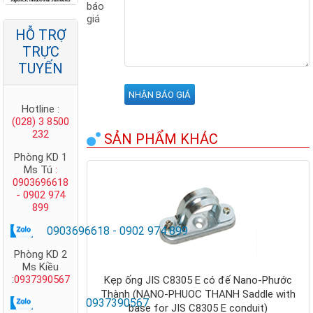
báo
Cọc tiếp địa
giá
mạ đồng
HỖ TRỢ
Nano Phước
Thành
TRỰC
TUYẾN
Hotline :
(028) 3 8500
232
SẢN PHẨM KHÁC
Phòng KD 1
Ms Tú
:
0903696618
- 0902 974
899
Ty ren mạ
0903696618 - 0902 974 899
kẽm Nano-
Phước
Phòng KD 2
Thành - Ty
Ms Kiều
ren mạ kẽm
:
0937390567
Kẹp ống JIS C8305 E có đế Nano-Phước
giá rẻ nhất
Thành (NANO-PHUOC THANH Saddle with
0937390567
base for JIS C8305 E conduit)