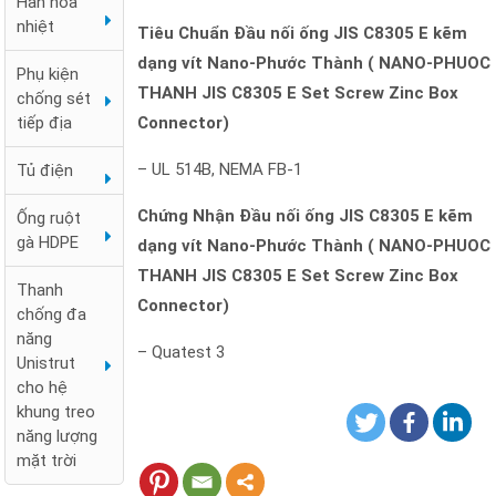
Hàn hóa
nhiệt
Tiêu Chuẩn Đầu nối ống JIS C8305 E kẽm
dạng vít Nano-Phước Thành ( NANO-PHUOC
Phụ kiện
THANH JIS C8305 E Set Screw Zinc Box
chống sét
Connector)
tiếp địa
– UL 514B, NEMA FB-1
Tủ điện
Chứng Nhận Đầu nối ống JIS C8305 E kẽm
Ống ruột
gà HDPE
dạng vít Nano-Phước Thành ( NANO-PHUOC
THANH JIS C8305 E Set Screw Zinc Box
Thanh
Connector)
chống đa
Hộp nối ống
năng
– Quatest 3
ren RSC 3
Unistrut
ngã
cho hệ
khung treo
năng lượng
mặt trời