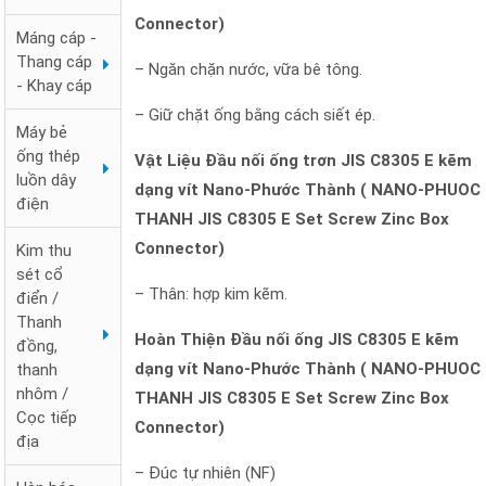
Connector)
Máng cáp -
Thang cáp
– Ngăn chặn nước, vữa bê tông.
- Khay cáp
– Giữ chặt ống bằng cách siết ép.
Máy bẻ
ống thép
Vật Liệu Đầu nối ống trơn JIS C8305 E kẽm
luồn dây
dạng vít Nano-Phước Thành ( NANO-PHUOC
điện
THANH JIS C8305 E Set Screw Zinc Box
Connector)
Kim thu
sét cổ
– Thân: hợp kim kẽm.
điển /
Thanh
Hoàn Thiện Đầu nối ống JIS C8305 E kẽm
đồng,
dạng vít Nano-Phước Thành ( NANO-PHUOC
thanh
nhôm /
THANH JIS C8305 E Set Screw Zinc Box
Cọc tiếp
Connector)
địa
– Đúc tự nhiên (NF)
Đai chặn sắt