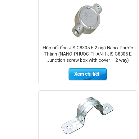
Đai chặn sắt
BS4568
Nano-Phước
Thành
(NANO-
PHUOC
Hộp nối ống JIS C8305 E 2 ngã Nano-Phước
THANH
Thành (NANO-PHUOC THANH JIS C8305 E
BS4568
Junction screw box with cover – 2 way)
Steel
Conduit)
Đai chặn sắt