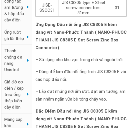
công tắc
JIS C8305 type E Steel
JISE-
âm tường
screw connectors
31
SSCC31
31mm
& hộp đấu
dây điện
Ứng Dụng Đầu nối ống JIS C8305 E kẽm
dạng vít Nano-Phước Thành ( NANO-PHUOC
Ống ruột
gà lõi thép
THANH JIS C8305 E Set Screw Zinc Box
Connector)
Thanh
chống đa
– Sử dụng cho khu vực trong nhà và ngoài trời.
năng
Unistrut
– Dùng để làm đầu nối ống trơn JIS C8305 E với
các hộp đấu nối.
Giá đỡ cơ
điện / kẹp
– Lắp đặt những nơi ẩm ướt, đặt âm tường, âm
treo ống
sàn nhằm ngăn vữa bê tông chảy vào.
thép luồn
dây điện
Đặc Điểm Đầu nối ống JIS C8305 E kẽm
dạng vít Nano-Phước Thành ( NANO-PHUOC
Máng cáp
lưới
THANH JIS C8305 E Set Screw Zinc Box