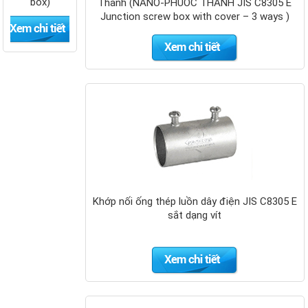
box)
Thành (NANO-PHUOC THANH JIS C8305 E
Junction screw box with cover – 3 ways )
Ống thép
luồn dây
điện ren IMC
- Panasonic
Khớp nối ống thép luồn dây điện JIS C8305 E
sắt dạng vít