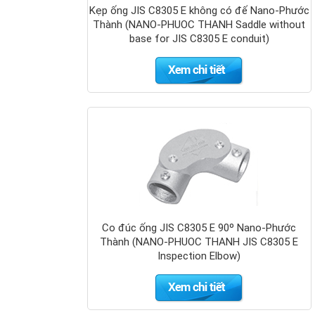
Kẹp ống JIS C8305 E không có đế Nano-Phước
Thành (NANO-PHUOC THANH Saddle without
base for JIS C8305 E conduit)
Hộp nối ống
ren RSC 3
ngã
Co đúc ống JIS C8305 E 90º Nano-Phước
Thành (NANO-PHUOC THANH JIS C8305 E
Inspection Elbow)