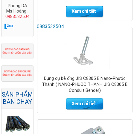
Phòng DA
Ms Hoàng :
0983532504
0983532504
Thang cáp
Nano Phước
Thành
Dụng cụ bẻ ống JIS C8305 E Nano-Phước
Thành ( NANO-PHUOC THANH JIS C8305 E
Conduit Bender)
SẢN PHẨM
BÁN CHẠY