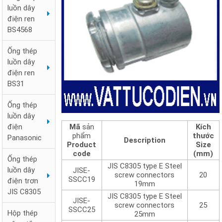
luồn dây
điện ren
BS4568
Ống thép
luồn dây
điện ren
BS31
Ống thép
luồn dây
Mã
sản
Kích
điện
phẩm
thước
Panasonic
Description
Product
Size
code
(mm)
Ống thép
JIS C8305 type E Steel
luồn dây
JISE-
screw connectors
20
SSCC19
điện trơn
19mm
JIS C8305
JIS C8305 type E Steel
JISE-
screw connectors
25
SSCC25
Hộp thép
25mm