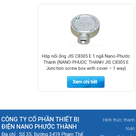
Kim thu sét
cổ điển
Nano Phước
Thành
Hộp nối ống JIS C8305 E 1 ngã Nano-Phước
Thành (NANO-PHUOC THANH JIS C8305 E
Junction screw box with cover – 1 way)
Cọc tiếp địa
mạ đồng
CÔNG TY CỔ PHẦN THIẾT BỊ
Hình thức thanh
Nano Phước
ĐIỆN NANO PHƯỚC THÀNH
Thành
toán
Địa chỉ : Số 35, Đường 3419 Phạm Thế