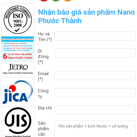
Nhận báo giá sản phẩm Nano
Phước Thành
Họ và
Tên (*)
Kim thu sét
Di
cổ điển
động
Nano Phước
(*)
Thành
Email
(*)
Công
ty
Địa chỉ
Sản
phẩm
cần