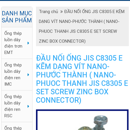
Trang chủ
ĐẦU NỐI ỐNG JIS C8305 E KẼM
DANH MỤC
SẢN PHẨM
DẠNG VÍT NANO-PHƯỚC THÀNH ( NANO-
PHUOC THANH JIS C8305 E SET SCREW
Ống thép
luồn dây
ZINC BOX CONNECTOR)
điện trơn
EMT
ĐẦU NỐI ỐNG JIS C8305 E
KẼM DẠNG VÍT NANO-
Ống thép
luồn dây
PHƯỚC THÀNH ( NANO-
điện ren
PHUOC THANH JIS C8305 E
IMC
SET SCREW ZINC BOX
Ống thép
CONNECTOR)
luồn dây
điện ren
RSC
Ống thép