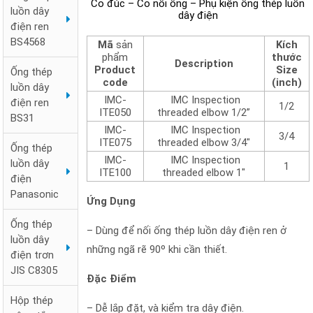
Co đúc – Co nối ống – Phụ kiện ống thép luồn
luồn dây
dây điện
điện ren
BS4568
Mã
sản
Kích
phẩm
thước
Description
Product
Size
Ống thép
code
(inch)
luồn dây
IMC-
IMC Inspection
điện ren
1/2
ITE050
threaded elbow 1/2”
BS31
IMC-
IMC Inspection
3/4
ITE075
threaded elbow 3/4″
Ống thép
IMC-
IMC Inspection
luồn dây
1
ITE100
threaded elbow 1″
điện
Panasonic
Ứng Dụng
Ống thép
– Dùng để nối ống thép luồn dây điện ren ở
luồn dây
những ngã rẽ 90º khi cần thiết.
điện trơn
JIS C8305
Đặc Điểm
Hộp thép
– Dễ lắp đặt, và kiểm tra dây điện.