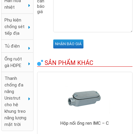
Hàn hóa
cần
báo
nhiệt
giá
Phụ kiện
chống sét
tiếp địa
Tủ điện
Ống ruột
SẢN PHẨM KHÁC
gà HDPE
Thanh
chống đa
Hộp nối ống
năng
ren RSC 3
Unistrut
ngã
cho hệ
khung treo
năng lượng
Hộp nối ống ren IMC – C
mặt trời