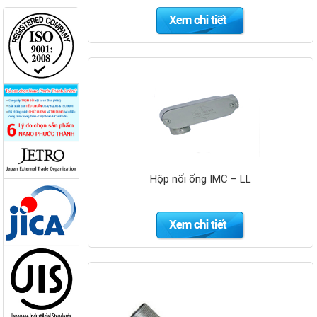
Kim thu sét
cổ điển
Nano Phước
Thành
Hộp nối ống IMC – LL