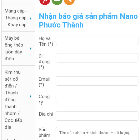
Máng cáp -
Nhận báo giá sản phẩm Nano
Thang cáp
Phước Thành
- Khay cáp
Máy bẻ
Họ và
Tên (*)
ống thép
luồn dây
Di
điện
động
(*)
Kim thu
Email
sét cổ
(*)
điển /
Thanh
Công
đồng,
ty
thanh
nhôm /
Địa chỉ
Cọc tiếp
địa
Sản
phẩm
Đai chặn sắt