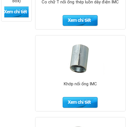
box)
Co chữ T nối ống thép luồn dây điện IMC
Ống thép
luồn dây
điện ren IMC
- Panasonic
Khớp nối ống IMC