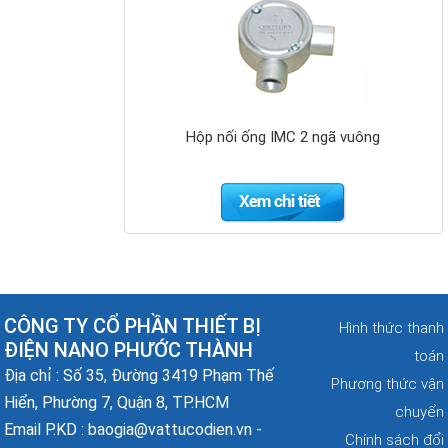
Đai chặn sắt
BS4568
Nano-Phước
Thành
(NANO-
Hộp nối ống IMC 2 ngã vuông
PHUOC
THANH
BS4568
Steel
Conduit)
CÔNG TY CỔ PHẦN THIẾT BỊ
Hình thức thanh
Đai chặn sắt
ĐIỆN NANO PHƯỚC THÀNH
toán
Địa chỉ : Số 35, Đường 3419 Phạm Thế
Phương thức vận
Hiển, Phường 7, Quận 8, TP.HCM
chuyển
Email P.KD : baogia@vattucodien.vn -
Chính sách đổi