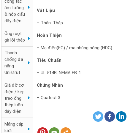
công tắc
âm tường
Vật Liệu
& hộp đấu
dây điện
– Thân: Thép.
Ống ruột
Hoàn Thiện
gà lõi thép
– Mạ điện(EG) / mạ nhúng nóng (HDG)
Thanh
chống đa
Tiêu Chuẩn
năng
Unistrut
– UL 514B, NEMA FB-1
Chứng Nhận
Giá đỡ cơ
điện / kẹp
– Quatest 3
treo ống
thép luồn
dây điện
Máng cáp
lưới