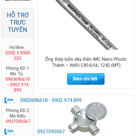
Cọc tiếp địa
mạ đồng
HỖ TRỢ
Nano Phước
Thành
TRỰC
TUYẾN
Hotline :
(028) 3 8500
232
Ống thép luồn dây điện IMC Nano Phước
Thành – ANSI C80.6/UL 1242 (MỸ)
Phòng KD 1
Ms Tú
:
0903696618
- 0902 974
899
Ty ren mạ
0903696618 - 0902 974 899
kẽm Nano-
Phước
Phòng KD 2
Thành - Ty
Ms Kiều
ren mạ kẽm
:
0937390567
giá rẻ nhất
0937390567