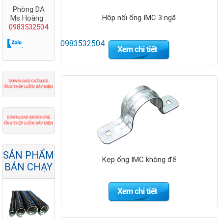
Phòng DA
Hộp nối ống IMC 3 ngã
Ms Hoàng :
0983532504
0983532504
Thang cáp
Nano Phước
Thành
SẢN PHẨM
Kẹp ống IMC không đế
BÁN CHẠY