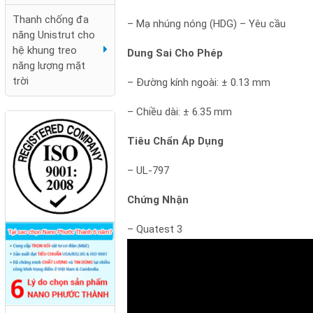
Thanh chống đa
– Mạ nhúng nóng (HDG) – Yêu cầu
năng Unistrut cho
hệ khung treo
Dung Sai Cho Phép
năng lượng mặt
trời
– Đường kính ngoài: ± 0.13 mm
– Chiều dài: ± 6.35 mm
Kim thu sét cổ điển
Tiêu Chẩn Áp Dụng
Nano Phước Thành
– UL-797
Chứng Nhận
– Quatest 3