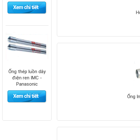
H
Ống thép luồn dây
điện ren IMC -
Panasonic
Ống In