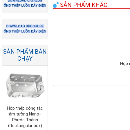
SẢN PHẨM KHÁC
Ống ruột gà lõi thép
bọc nhựa PVC
Nano-Phước Thành
SẢN PHẨM BÁN
CHẠY
Hộp 
Hộp thép công tắc
âm tường Nano-
Phước Thành
(Rectangular box)