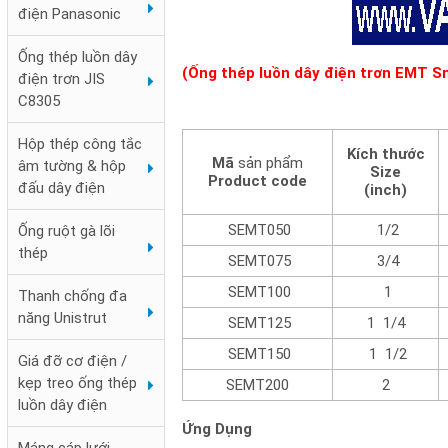
điện Panasonic
Ống thép luồn dây
(Ống thép luồn dây điện trơn EMT S
điện trơn JIS
C8305
Hộp thép công tắc
Kích thước
Mã
sản phẩm
âm tường & hộp
Size
Product code
đấu dây điện
(inch)
SEMT050
1/2
Ống ruột gà lõi
thép
SEMT075
3/4
SEMT100
1
Thanh chống đa
năng Unistrut
SEMT125
1 1/4
SEMT150
1 1/2
Giá đỡ cơ điện /
kẹp treo ống thép
SEMT200
2
luồn dây điện
Ứng Dụng