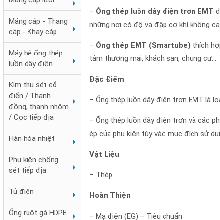
Máng cáp lưới
–
Ống thép luồn dây điện trơn EMT
d
Đai chặn sắt
Máng cáp - Thang
những nơi có độ va đập cơ khí không ca
cáp - Khay cáp
–
Ống thép EMT (Smartube)
thích hợ
Máy bẻ ống thép
tâm thương mại, khách sạn, chung cư…
luồn dây điện
Đặc Điểm
Kim thu sét cổ
điển / Thanh
– Ống thép luồn dây điện trơn EMT là lo
đồng, thanh nhôm
/ Cọc tiếp địa
– Ống thép luồn dây điện trơn và các phụ
ép của phụ kiện tùy vào mục đích sử dụ
Hàn hóa nhiệt
Vật Liệu
Phụ kiện chống
Hộp nối ống ren RSC
sét tiếp địa
– Thép
3 ngã
Tủ điện
Hoàn Thiện
Ống ruột gà HDPE
– Mạ điện (EG) – Tiêu chuẩn