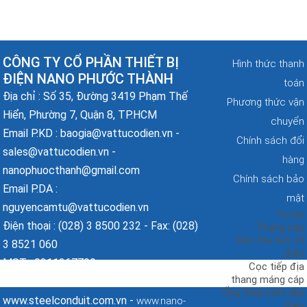
CÔNG TY CỔ PHẦN THIẾT BỊ
Hình thức thanh
ĐIỆN NANO PHƯỚC THÀNH
toán
Địa chỉ : Số 35, Đường 3419 Phạm Thế
Phương thức vận
Hiển, Phường 7, Quận 8, TP.HCM
chuyển
Email P.KD : baogia@vattucodien.vn -
Chính sách đổi
sales@vattucodien.vn -
hàng
nanophuocthanh@gmail.com
Chính sách bảo
Email P.DA :
mật
nguyencamtu@vattucodien.vn
Ty ren
Điện thoại : (028) 3 8500 232 - Fax: (028)
Thang cáp
Kim thu sét cổ
3 8521 060
điển
MST : 0311367709
Cọc tiếp địa
thang máng cáp
Website :
-
www.vattucodien.vn
Ống thép luồn dây
www.steelconduit.com.vn -
www.nano-
điện