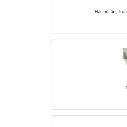
Đầu nối ống trơn
Kim thu sét cổ điển
Nano Phước Thành
Cọc tiếp địa mạ
đồng Nano Phước
Thành