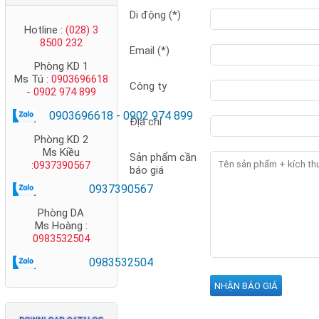
Di động (*)
Hotline :
(028) 3
8500 232
Email (*)
Phòng KD 1
Ms Tú
: 0903696618
Công ty
- 0902 974 899
0903696618 - 0902 974 899
Địa chỉ
Phòng KD 2
Thang cáp Nano
Ms Kiều
Sản phẩm cần
:
0937390567
Phước Thành
báo giá
0937390567
Phòng DA
Ms Hoàng :
0983532504
0983532504